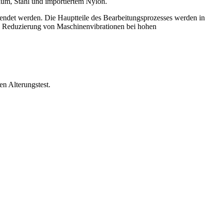
ium, Stahl und importiertem Nylon.
rwendet werden. Die Hauptteile des Bearbeitungsprozesses werden in
le, Reduzierung von Maschinenvibrationen bei hohen
n Alterungstest.