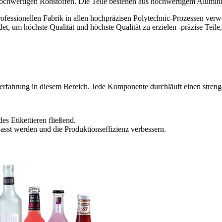
 hochwertigen Rohstoffen. Die Teile bestehen aus hochwertigem Alumin
 professionellen Fabrik in allen hochpräzisen Polytechnic-Prozessen ve
t, um höchste Qualität und höchste Qualität zu erzielen -präzise Tei
erfahrung in diesem Bereich. Jede Komponente durchläuft einen strenge
s Etikettieren fließend.
sst werden und die Produktionseffizienz verbessern.