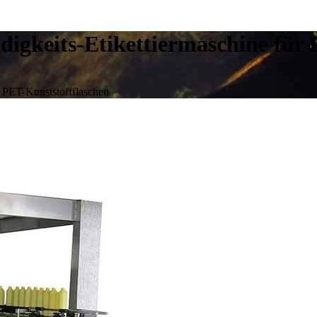
igkeits-Etikettiermaschine für 
r PET-Kunststoffflaschen