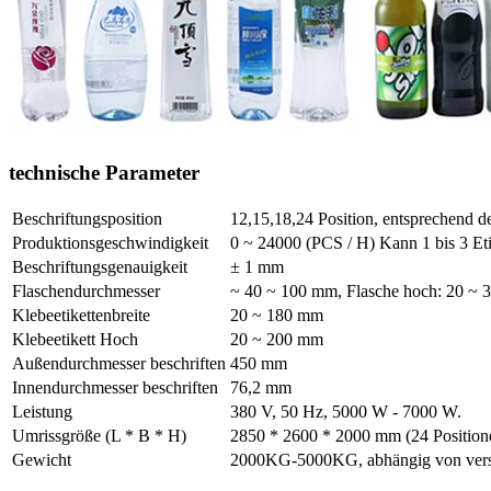
technische Parameter
Beschriftungsposition
12,15,18,24 Position, entsprechend 
Produktionsgeschwindigkeit
0 ~ 24000 (PCS / H) Kann 1 bis 3 Etik
Beschriftungsgenauigkeit
± 1 mm
Flaschendurchmesser
~ 40 ~ 100 mm, Flasche hoch: 20 ~
Klebeetikettenbreite
20 ~ 180 mm
Klebeetikett Hoch
20 ~ 200 mm
Außendurchmesser beschriften
450 mm
Innendurchmesser beschriften
76,2 mm
Leistung
380 V, 50 Hz, 5000 W - 7000 W.
Umrissgröße (L * B * H)
2850 * 2600 * 2000 mm (24 Position
Gewicht
2000KG-5000KG, abhängig von vers