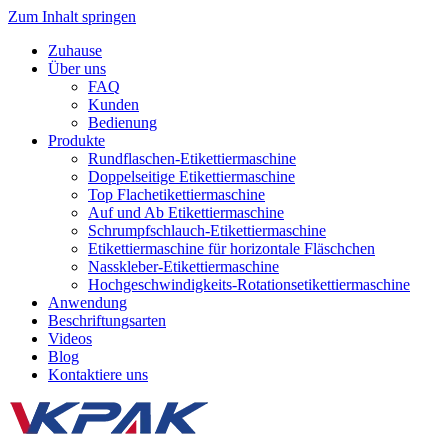
Zum Inhalt springen
Zuhause
Über uns
FAQ
Kunden
Bedienung
Produkte
Rundflaschen-Etikettiermaschine
Doppelseitige Etikettiermaschine
Top Flachetikettiermaschine
Auf und Ab Etikettiermaschine
Schrumpfschlauch-Etikettiermaschine
Etikettiermaschine für horizontale Fläschchen
Nasskleber-Etikettiermaschine
Hochgeschwindigkeits-Rotationsetikettiermaschine
Anwendung
Beschriftungsarten
Videos
Blog
Kontaktiere uns