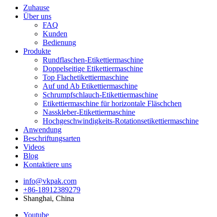
Zuhause
Über uns
FAQ
Kunden
Bedienung
Produkte
Rundflaschen-Etikettiermaschine
Doppelseitige Etikettiermaschine
Top Flachetikettiermaschine
Auf und Ab Etikettiermaschine
Schrumpfschlauch-Etikettiermaschine
Etikettiermaschine für horizontale Fläschchen
Nasskleber-Etikettiermaschine
Hochgeschwindigkeits-Rotationsetikettiermaschine
Anwendung
Beschriftungsarten
Videos
Blog
Kontaktiere uns
info@vkpak.com
+86-18912389279
Shanghai, China
Youtube