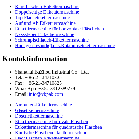
Rundflaschen-Etikettiermaschine
Doppelseitige Etikettiermaschine
Top Flachetikettiermaschine
Auf und Ab Etikettiermaschine
Etikettiermaschine für horizontale Fläschchen
Nasskleber-Etikettiermaschine
Schrumpfschlauch-Etikettiermaschine
Hochgeschwindigkeits-Rotationsetikettiermaschine
Kontaktinformation
Shanghai BaZhou Industrial Co., Ltd.
Tel.: + 86-21-34710825
Fax: + 86-21-34710825
WhatsApp: +86-18912389279
Email:
info@vkpak.com
Ampullen-Etikettiermaschine
Glasetikettiermaschine
Dosenetikettiermaschine
Etikettiermaschine für ovale Flaschen
Etikettiermaschine für quadratische Flaschen
Konische Flaschenetikettiermaschine
Flachflaschen-Etikettiermaschine