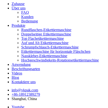
Zuhause
Über uns
FAQ
Kunden
Bedienung
Produkte
Rundflaschen-Etikettiermaschine
Doppelseitige Etikettiermaschine
Top Flachetikettiermaschine
Auf und Ab Etikettiermaschine
Schrumpfschlauch-Etikettiermaschine
Etikettiermaschine für horizontale Fläschchen
Nasskleber-Etikettiermaschine
Hochgeschwindigkeits-Rotationsetikettiermaschine
Anwendung
Beschriftungsarten
Videos
Blog
Kontaktiere uns
info@vkpak.com
+86-18912389279
Shanghai, China
Youtube