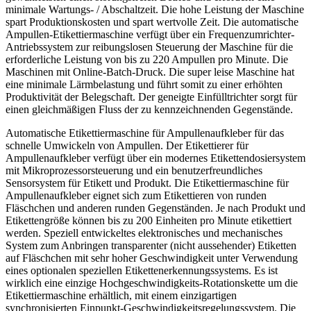
minimale Wartungs- / Abschaltzeit. Die hohe Leistung der Maschine
spart Produktionskosten und spart wertvolle Zeit. Die automatische
Ampullen-Etikettiermaschine verfügt über ein Frequenzumrichter-
Antriebssystem zur reibungslosen Steuerung der Maschine für die
erforderliche Leistung von bis zu 220 Ampullen pro Minute. Die
Maschinen mit Online-Batch-Druck. Die super leise Maschine hat
eine minimale Lärmbelastung und führt somit zu einer erhöhten
Produktivität der Belegschaft. Der geneigte Einfülltrichter sorgt für
einen gleichmäßigen Fluss der zu kennzeichnenden Gegenstände.
Automatische Etikettiermaschine für Ampullenaufkleber für das
schnelle Umwickeln von Ampullen. Der Etikettierer für
Ampullenaufkleber verfügt über ein modernes Etikettendosiersystem
mit Mikroprozessorsteuerung und ein benutzerfreundliches
Sensorsystem für Etikett und Produkt. Die Etikettiermaschine für
Ampullenaufkleber eignet sich zum Etikettieren von runden
Fläschchen und anderen runden Gegenständen. Je nach Produkt und
Etikettengröße können bis zu 200 Einheiten pro Minute etikettiert
werden. Speziell entwickeltes elektronisches und mechanisches
System zum Anbringen transparenter (nicht aussehender) Etiketten
auf Fläschchen mit sehr hoher Geschwindigkeit unter Verwendung
eines optionalen speziellen Etikettenerkennungssystems. Es ist
wirklich eine einzige Hochgeschwindigkeits-Rotationskette um die
Etikettiermaschine erhältlich, mit einem einzigartigen
synchronisierten Einpunkt-Geschwindigkeitsregelungssystem. Die