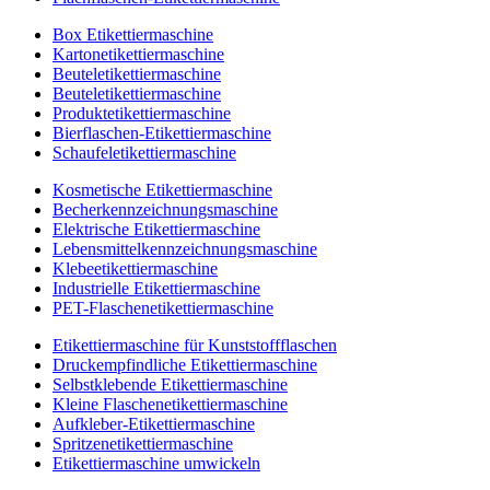
Box Etikettiermaschine
Kartonetikettiermaschine
Beuteletikettiermaschine
Beuteletikettiermaschine
Produktetikettiermaschine
Bierflaschen-Etikettiermaschine
Schaufeletikettiermaschine
Kosmetische Etikettiermaschine
Becherkennzeichnungsmaschine
Elektrische Etikettiermaschine
Lebensmittelkennzeichnungsmaschine
Klebeetikettiermaschine
Industrielle Etikettiermaschine
PET-Flaschenetikettiermaschine
Etikettiermaschine für Kunststoffflaschen
Druckempfindliche Etikettiermaschine
Selbstklebende Etikettiermaschine
Kleine Flaschenetikettiermaschine
Aufkleber-Etikettiermaschine
Spritzenetikettiermaschine
Etikettiermaschine umwickeln