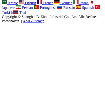
Arabic
English
French
German
Italian
Japanese
Persian
Portuguese
Russian
Spanish
Turkish
Thai
Copyright © Shanghai BaZhou Industrial Co., Ltd. Alle Rechte
vorbehalten. |
XML-Sitemap