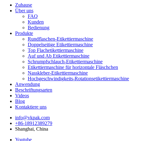
Zuhause
Über uns
FAQ
Kunden
Bedienung
Produkte
Rundflaschen-Etikettiermaschine
Doppelseitige Etikettiermaschine
Top Flachetikettiermaschine
Auf und Ab Etikettiermaschine
Schrumpfschlauch-Etikettiermaschine
Etikettiermaschine für horizontale Fläschchen
Nasskleber-Etikettiermaschine
Hochgeschwindigkeits-Rotationsetikettiermaschine
Anwendung
Beschriftungsarten
Videos
Blog
Kontaktiere uns
info@vkpak.com
+86-18912389279
Shanghai, China
Youtube