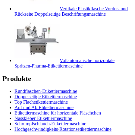
Vertikale Plastikflasche Vorder- und
Rückseite Doppelseitige Beschriftungsmaschine
Vollautomatische horizontale
Spritzen-Pharma-Etikettiermaschine
Produkte
Rundflaschen-Etikettiermaschine
Doppelseitige Etikettiermaschine
Top Flachetikettiermaschine
Auf und Ab Etikettiermaschine
Etikettiermaschine für horizontale Fläschchen
Nasskleber-Etikettiermaschine
Schrumpfschlauch-Etikettiermaschine
Hochgeschwindigkeits-Rotationsetikettiermaschine