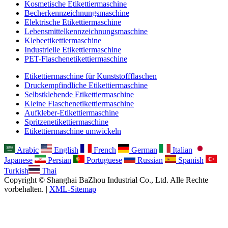
Kosmetische Etikettiermaschine
Becherkennzeichnungsmaschine
Elektrische Etikettiermaschine
Lebensmittelkennzeichnungsmaschine
Klebeetikettiermaschine
Industrielle Etikettiermaschine
PET-Flaschenetikettiermaschine
Etikettiermaschine für Kunststoffflaschen
Druckempfindliche Etikettiermaschine
Selbstklebende Etikettiermaschine
Kleine Flaschenetikettiermaschine
Aufkleber-Etikettiermaschine
Spritzenetikettiermaschine
Etikettiermaschine umwickeln
Arabic
English
French
German
Italian
Japanese
Persian
Portuguese
Russian
Spanish
Turkish
Thai
Copyright © Shanghai BaZhou Industrial Co., Ltd. Alle Rechte
vorbehalten. |
XML-Sitemap